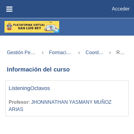
Saltar al contenido principal
Acceder
PANEL LATERAL
Gestión Pedagógica
Formación integral
Coordinación3
Resumen
Información del curso
ListeningOctavos
Profesor:
JHONNNATHAN YASMANY MUÑOZ
ARIAS