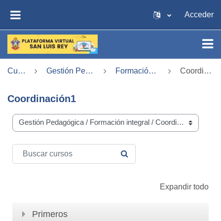
Saltar al contenido principal
Acceder
PANEL LATERAL
Cursos
Gestión Pedagógica
Formación integral
Coordinación1
Coordinación1
Categorías de curso
Buscar cursos
BUSCAR CURSOS
Expandir todo
Primeros